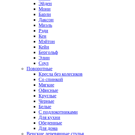
Эйден
Мони
Барли
Даксон
Миэль
Рэди
Кен
Мэйтон
Кейн
Бергольф
Элин
Соул
Поворотные
Кресла без колесиков
Со спинкой
Мягкие
Офисные
Круглые
Черные
Белые
С подлокотниками
Для кухни
Обеденные
Для дома
Венские деревянные стулья