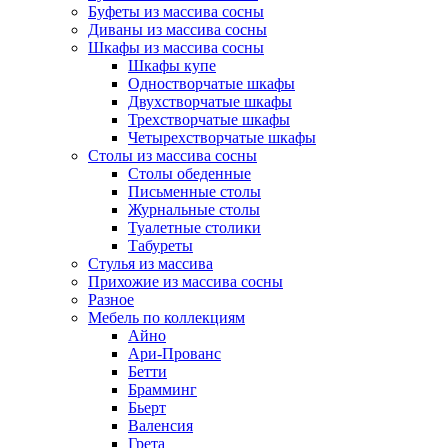
Буфеты из массива сосны
Диваны из массива сосны
Шкафы из массива сосны
Шкафы купе
Одностворчатые шкафы
Двухстворчатые шкафы
Трехстворчатые шкафы
Четырехстворчатые шкафы
Столы из массива сосны
Столы обеденные
Письменные столы
Журнальные столы
Туалетные столики
Табуреты
Стулья из массива
Прихожие из массива сосны
Разное
Мебель по коллекциям
Айно
Ари-Прованс
Бетти
Брамминг
Бьерт
Валенсия
Грета