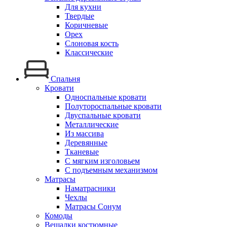
Для кухни
Твердые
Коричневые
Орех
Слоновая кость
Классические
Спальня
Кровати
Односпальные кровати
Полутороспальные кровати
Двуспальные кровати
Металлические
Из массива
Деревянные
Тканевые
С мягким изголовьем
С подъемным механизмом
Матрасы
Наматрасники
Чехлы
Матрасы Сонум
Комоды
Вешалки костюмные